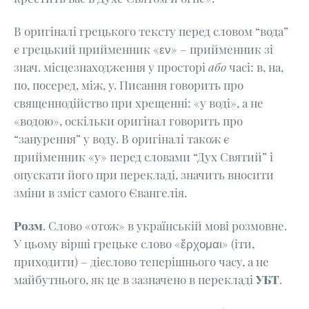
В оригіналі грецького тексту перед словом “вода”
є грецький прийменник «εν» – прийменник зі
знач. місцезнаходження у просторі
або
часі: в, на,
по, посеред, між, у. Писання говорить про
священнодійство при хрещенні: «у воді», а не
«водою», оскільки оригінал говорить про
“занурення” у воду. В оригіналі також є
прийменник «у» перед словами “Дух Святий” і
опускати його при перекладі, значить вносити
зміни в зміст самого Євангелія.
Розм
. Слово «отож» в українській мові розмовне.
У цьому вірші грецьке слово «ἔρχομαι» (іти,
приходити) – дієслово теперішнього часу, а не
майбутнього, як це в зазначено в перекладі
УБТ
.