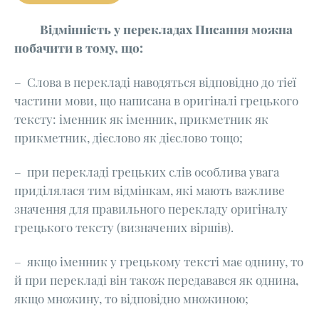
Відмінність у перекладах Писання можна
побачити в тому, що:
– Слова в перекладі наводяться відповідно до тієї
частини мови, що написана в оригіналі грецького
тексту: іменник як іменник, прикметник як
прикметник, дієслово як дієслово тощо;
– при перекладі грецьких слів особлива увага
приділялася тим відмінкам, які мають важливе
значення для правильного перекладу оригіналу
грецького тексту (визначених віршів).
– якщо іменник у грецькому тексті має однину, то
й при перекладі він також передавався як однина,
якщо множину, то відповідно множиною;