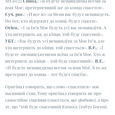
Мт.10:22
Синод.
: «и будете ненавидимы всеми за
имя Мое; претерпевший же до конца спасется».
Суч. рос.
: «И все из-за Меня вас будут ненавидеть.
Но тот, кто відержит до конці, будет спасен».
Огієн.
: «І за Ім’я Моє будуть усі вас ненавидіти. А
хто витерпить аж до кінця, той буде спасений».
УБТ.
: «Вас будуть усі ненавидіти за Моє Ім’я, але
хто витерпить до кінця, той спасеться».
В.Є.
: «I
будете зненавидженими всіма за ім’я Моє. Хто ж
витерпить до кінця – той буде спасенний».
В.Е.
:
«И будете ненавидимы всеми за имя Моё. Кто же
претерпит до конца – тот будет спасён».
Оригінал говорить, що слово «спасатися» має
пасивний стан. Тому оригінал говорить не про
самостійне спасіння (спасеться,
що зробить
), а про
те, що “той буде спасенний Кимось (тобто Богом).