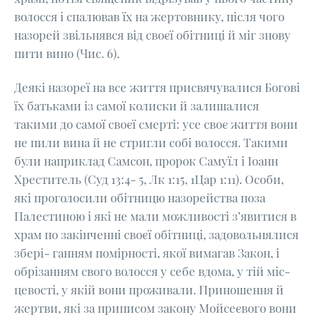
волосся і спалював їх на жертовнику, після чого
назорей звільнявся від своєї обітниці й міг знову
пити вино (Чис. 6).
Деякі назореї на все життя присвячувалися Богові
їх батьками із самої колиски й залишалися
такими до самої своєї смерті: усе своє життя вони
не пили вина й не стригли собі волосся. Такими
були наприклад Самсон, пророк Самуїл і Іоанн
Хреститель (Суд 13:4- 5, Лк 1:15, 1Цар 1:11). Особи,
які проголосили обітницю назорейства поза
Палестиною і які не мали можливості з’явитися в
храм по закінченні своєї обітниці, задовольнялися
збері- ганням помірності, якої вимагав Закон, і
обрізанням свого волосся у себе вдома, у тій міс-
цевості, у якій вони проживали. Приношення й
жертви, які за приписом закону Мойсеєвого вони