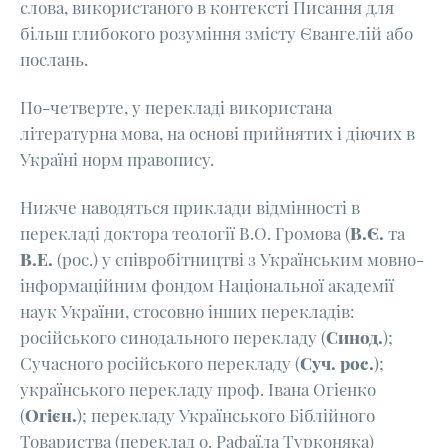
слова, використаного в контексті Писання для
більш глибокого розуміння змісту Євангелій або
послань.
По-четверте, у перекладі використана
літературна мова, на основі прийнятих і діючих в
Україні норм правопису.
Нижче наводяться приклади відмінності в
перекладі доктора теології В.О. Громова (
В.Є.
та
В.Е.
(рос.) у співробітництві з Українським мовно-
інформаційним фондом Національної академії
наук України, стосовно інших перекладів:
російського синодального перекладу (
Синод.
);
Сучасного російського перекладу (
Суч. рос.
);
українського перекладу проф. Івана Огієнко
(
Огієн.
); перекладу Українського Біблійного
Товариства (переклад о. Рафаїла Турконяка)