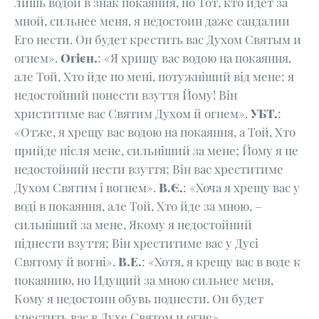
лишь водой в знак покаяния, но Тот, кто идет за
мной, сильнее меня, я недостоин даже сандалии
Его нести. Он будет крестить вас Духом Святым и
огнем».
Огієн.
: «Я хрищу вас водою на покаяння,
але Той, Хто йде по мені, потужніший від мене: я
недостойний понести взуття Йому! Він
христитиме вас Святим Духом й огнем».
УБТ.
:
«Отже, я хрещу вас водою на покаяння, а Той, Хто
прийде після мене, сильніший за мене; Йому я не
недостойний нести взуття; Він вас хреститиме
Духом Святим і вогнем».
В.Є.
: «Хоча я хрещу вас у
воді в покаяння, але Той, Хто йде за мною, –
сильніший за мене, Якому я недостойний
піднести взуття; Він хреститиме вас у Дусі
Святому й вогні».
В.Е.
: «Хотя, я крещу вас в воде к
покаянию, но Идущий за мною сильнее меня,
Кому я недостоин обувь поднести. Он будет
крестить вас в Духе Святом и огне».