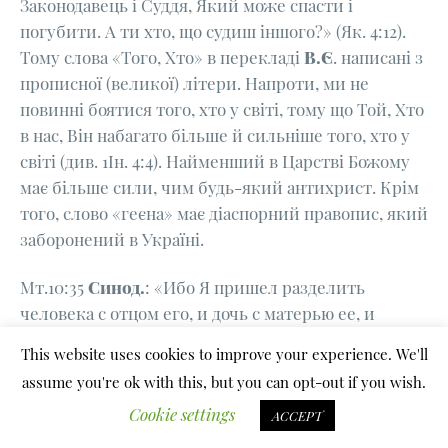
Законодавець і Суддя, Який може спасти і
погубити. А ти хто, що судиш іншого?» (Як. 4:12).
Тому слова «Того, Хто» в перекладі
В.Є
. написані з
прописної (великої) літери. Напроти, ми не
повинні боятися того, хто у світі, тому що Той, Хто
в нас, Він набагато більше й сильніше того, хто у
світі (див. 1Ін. 4:4). Найменший в Царстві Божому
має більше сили, чим будь-який антихрист. Крім
того, слово «геєна» має діаспорний правопис, який
заборонений в Україні.
Мт.10:35
Синод.
: «Ибо Я пришел разделить
человека с отцом его, и дочь с матерью ее, и
невестку со свекровью ее».
Огієн.
: «Я ж прийшов
This website uses cookies to improve your experience. We'll
порізнити чоловіка з батьком його, дочку з її
assume you're ok with this, but you can opt-out if you wish.
матір’ю, і невістку з свекрухою її».
УБТ.
: «Бо Я
Cookie settings
прийшов ділити сина з його батьком, дочку з її
ACCEPT
матір’ю і невістку з її свекрухою».
В.Є
.:
«Бо Я