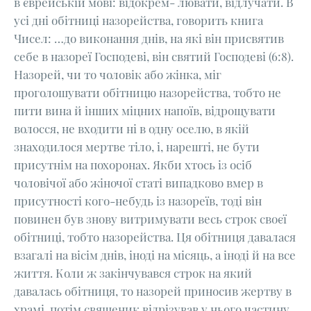
в єврейській мові: відокрем- лювати, відлучати. В
усі дні обітниці назорейства, говорить книга
Чисел: …до виконання днів, на які він присвятив
себе в назореї Господеві, він святий Господеві (6:8).
Назорей, чи то чоловік або жінка, міг
проголошувати обітницю назорейства, тобто не
пити вина й інших міцних напоїв, відрощувати
волосся, не входити ні в одну оселю, в якій
знаходилося мертве тіло, і, нарешті, не бути
присутнім на похоронах. Якби хтось із осіб
чоловічої або жіночої статі випадково вмер в
присутності кого-небудь із назореїв, тоді він
повинен був знову витримувати весь строк своєї
обітниці, тобто назорейства. Ця обітниця давалася
взагалі на вісім днів, іноді на місяць, а іноді й на все
життя. Коли ж закінчувався строк на який
давалась обітниця, то назорей приносив жертву в
храмі, потім священик відрізував у нього частину