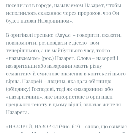
поселился в городе, называемом Назарет, чтобы
исполнилось сказанное через пророков, что Он
будет назван Назарянином».
В оригіналі грецьке «λεγω» – говорити, сказати,
повідомляти, розповідати є дієсло- вом
теперішнього, а не майбутнього часу, тобто
«называемом» (рос.) Назарет. Слова – назорей і
назаритянин або назарянин мають різну
семантику й смислове значення в контексті цього
вірша. Назорей – людина, яка дала обітницю
(обіцянку) Господеві, тоді як «назарянин» або
«назаритянин», яке використане в оригіналі
грецького тексту в цьому вірші, означає жителя
Назарета.
«НАЗОРЕЙ, НАЗОРЕИ (Чис. 6:2) – слово, що означає