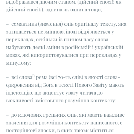
відображався діючим станом, (дійсний спосіб як
дійсний спосіб), однина як однина тощо;
– семантика (значення) слів оригіналу тексту, яка
залишається незмінною, іноді відрізняється у
перекладах, оскільки із плином часу слова
набувають деякі зміни в російській і українській
мовах, які використовувалися при перекладах у
минулому;
R
– всі слова
рема (всі 70-ть слів) в якості слова-
одкровення від Бога в тексті Нового Завіту мають
індексацію, що акцентує увагу читача до
важливості змістовного розуміння контексту;
– до ключових грецьких слів, які мають важливе
значення для розуміння контексту написаного, є
посторінкові зноски, в яких також міститься