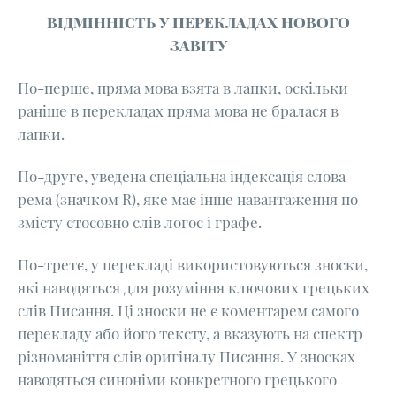
ВІДМІННІСТЬ У ПЕРЕКЛАДАХ НОВОГО
ЗАВІТУ
По-перше, пряма мова взята в лапки, оскільки
раніше в перекладах пряма мова не бралася в
лапки.
По-друге, уведена спеціальна індексація слова
рема (значком R), яке має інше навантаження по
змісту стосовно слів логос і графе.
По-третє, у перекладі використовуються зноски,
які наводяться для розуміння ключових грецьких
слів Писання. Ці зноски не є коментарем самого
перекладу або його тексту, а вказують на спектр
різноманіття слів оригіналу Писання. У зносках
наводяться синоніми конкретного грецького