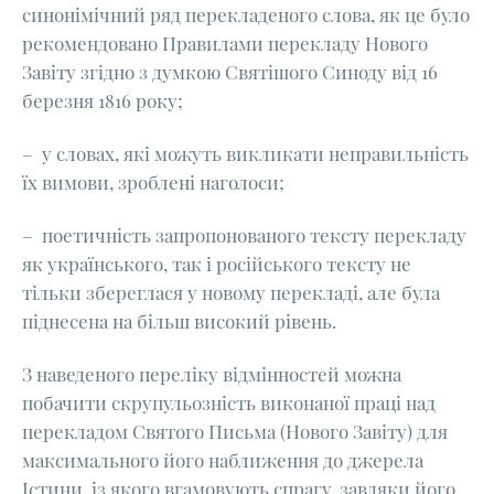
синонімічний ряд перекладеного слова, як це було
рекомендовано Правилами перекладу Нового
Завіту згідно з думкою Святішого Синоду від 16
березня 1816 року;
– у словах, які можуть викликати неправильність
їх вимови, зроблені наголоси;
– поетичність запропонованого тексту перекладу
як українського, так і російського тексту не
тільки збереглася у новому перекладі, але була
піднесена на більш високий рівень.
З наведеного переліку відмінностей можна
побачити скрупульозність виконаної праці над
перекладом Святого Письма (Нового Завіту) для
максимального його наближення до джерела
Істини, із якого вгамовують спрагу, завдяки його