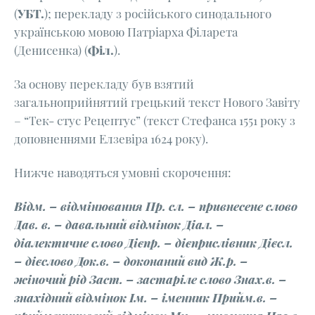
(
УБТ.
); перекладу з російського синодального
українською мовою Патріарха Філарета
(Денисенка) (
Філ.
).
За основу перекладу був взятий
загальноприйнятий грецький текст Нового Завіту
– “Тек- стус Рецептус” (текст Стефанса 1551 року з
доповненнями Елзевіра 1624 року).
Нижче наводяться умовні скорочення:
Відм. – відмінювання Пр. сл. – привнесене слово
Дав. в. – давальний відмінок Діал. –
діалектичне слово Дієпр. – дієприслівник Дієсл.
– дієслово Док.в. – доконаний вид Ж.р. –
жіночий рід Заст. – застаріле слово Знах.в. –
знахідний відмінок Ім. – іменник Прийм.в. –