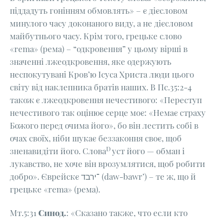
піддадуть гонінням обмовлять» – є дієсловом
минулого часу доконаного виду, а не дієсловом
майбутнього часу. Крім того, грецьке слово
«rema» (рема) – “одкровення” у цьому вірші в
значенні лжеодкровення, яке одержують
неспокутувані Кров’ю Ісуса Христа люди цього
світу від наклепника братів наших. В Пс.35:2-4
також є лжеодкровення нечестивого: «Переступ
нечестивого так оцінює серце моє: «Немає страху
Божого перед очима його», бо він лестить собі в
очах своїх, ніби шукає беззаконня своє, щоб
D
зненавидіти його. Слова
уст його — обман і
лукавство, не хоче він врозумлятися, щоб робити
добро». Єврейскє ־ירבד (daw-bawr’) – те ж, що й
грецьке «rema» (рема).
Мт.5:31
Синод.
: «Сказано также, что если кто