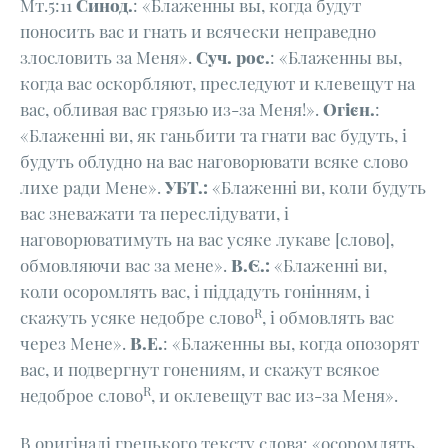
Мт.5:11
Синод.
: «Блаженны вы, когда будут
поносить вас и гнать и всячески неправедно
злословить за Меня».
Суч. рос.
: «Блаженны вы,
когда вас оскорбляют, преследуют и клевещут на
вас, обливая вас грязью из-за Меня!».
Огієн.
:
«Блаженні ви, як ганьбити та гнати вас будуть, і
будуть облудно на вас наговорювати всяке слово
лихе ради Мене».
УБТ.:
«Блаженні ви, коли будуть
вас зневажати та переслідувати, і
наговорюватимуть на вас усяке лукаве [слово],
обмовляючи вас за мене».
В.Є.:
«Блаженні ви,
коли осоромлять вас, і піддадуть гонінням, і
R
скажуть усяке недобре слово
, і обмовлять вас
через Мене».
В.Е.
: «Блаженны вы, когда опозорят
вас, и подвергнут гонениям, и скажут всякое
R
недоброе слово
, и оклевещут вас из-за Меня».
В оригіналі грецького тексту слова: «осоромлять,