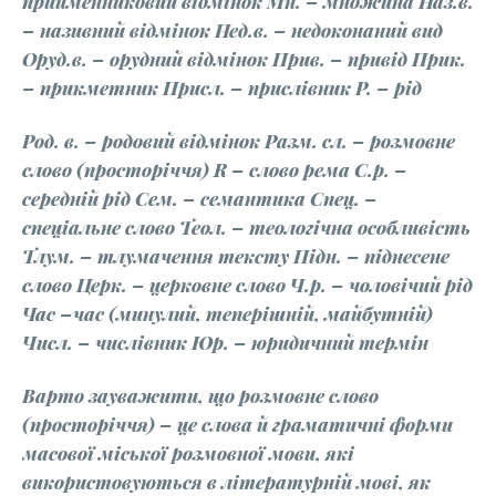
прийменниковий відмінок Мн. – множина Наз.в.
– називний відмінок Нед.в. – недоконаний вид
Оруд.в. – орудний відмінок Прив. – привід Прик.
– прикметник Присл. – прислівник Р. – рід
Род. в. – родовий відмінок Разм. сл. – розмовне
слово (просторіччя) R – слово рема С.р. –
середній рід Сем. – семантика Спец. –
спеціальне слово Теол. – теологічна особливість
Тлум. – тлумачення тексту Підн. – піднесене
слово Церк. – церковне слово Ч.р. – чоловічий рід
Час –час (минулий, теперішній, майбутній)
Числ. – числівник Юр. – юридичний термін
Варто зауважити, що розмовне слово
(просторіччя) – це слова й граматичні форми
масової міської розмовної мови, які
використовуються в літературній мові, як