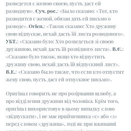
разведется с женою своею, пусть даст ей
разводную».
Суч. рос.
: «Было сказано: «Тот, кто
разводится с женой, обязан дать ей письмо о
разводе».
Огієн.
: «Також сказано: Хто дружину
свою відпускає, нехай дасть їй листа розводового».
УБТ.
: «Сказано було: Хто розведеться зі своєю
дружиною, нехай дасть їй розвідного листа».
В.Є.
:
«Сказано було також, якщо хто відпустить
дружину свою, нехай дасть їй відпускний лист».
В.Е.
: «Сказано было также, что если кто отпустит
жену свою, пусть даст ей отпускное письмо».
Оригінал говорить не про розірвання шлюбу, а
про відділення дружини від чоловіка. Крім того,
оригінал використовує в цьому випадку слово
«відпускати», і не має прийменника «с» або «з»
перед словом «дружина», тоді як при вживанні