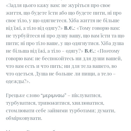
«Задля цього кажу вам: не журіться про своє
життя, що будете їсти або що будете пити, ні про
своє тіло, у що одягнетеся. Хіба життя не більше
від їжі, а тіло від одягу?»
В.Є.
: «Тому говорю вам:
не турбуйтеся ні про душу вашу, що вам їсти та що
пити; ні про тіло ваше, у що одягнутися. Хіба душа
не більша від їжі, а тіло – одягу?»
В.Є.
: «Поэтому
говорю вам: не беспокойтесь ни для души вашей,
что вам есть и что пить; ни для тела вашего, во
что одеться. Душа не больше ли пищи, а тело –
одежды?».
Грецьке слово “μεριμναω” – піклуватися,
турбуватися, тривожитися, хвилюватися,
стомлювати себе зайвими турботами; думати,
обмірковувати.