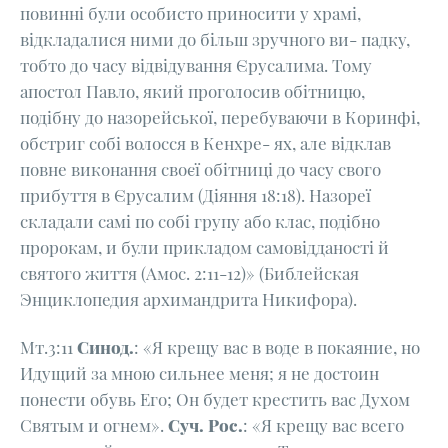
повинні були особисто приносити у храмі,
відкладалися ними до більш зручного ви- падку,
тобто до часу відвідування Єрусалима. Тому
апостол Павло, який проголосив обітницю,
подібну до назорейської, перебуваючи в Коринфі,
обстриг собі волосся в Кенхре- ях, але відклав
повне виконання своєї обітниці до часу свого
прибуття в Єрусалим (Діяння 18:18). Назореї
складали самі по собі групу або клас, подібно
пророкам, и були прикладом самовідданості й
святого життя (Амос. 2:11-12)» (Библейская
Энциклопедия архимандрита Никифора).
Мт.3:11
Синод.
: «Я крещу вас в воде в покаяние, но
Идущий за мною сильнее меня; я не достоин
понести обувь Его; Он будет крестить вас Духом
Святым и огнем».
Суч. Рос.
: «Я крещу вас всего