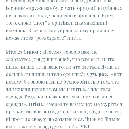
словосполучення «розводитися із дружиною»,
іменник «дружина» буде мати орудний відмінок, а
не знахідний, як це написано в оригіналі. Крім
того, слово “лист” в оригіналі має знахідний
відмінок. В сучасному українському провопису
немає слова “розводового” листа.
Мт.6:25
Синод.
: «Посему говорю вам: не
заботьтесь для души вашей, что вам есть и что
пить, ни для тела вашего, во что одеться. Душа не
больше ли пищи, и тело одежды?»
Суч. рос.
: «Вот
почему Я говорю вам: не беспокойтесь о том, что
для жизни нужны вам еда и питье, а для тела –
одежда. Ведь жизнь важнее еды, а тело важнее
одежды».
Огієн.
: «Через те вам кажу: Не журіться
про життя своє що будете їсти та що будете пити,
ні про тіло своє, у що зодягнетеся. Чи ж не більше
від їжі життя, а від одягу тіло?».
УБТ.
: