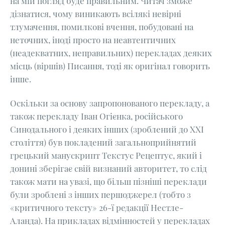
на мій погляд буде правильним. Читач зможе
дізнатися, чому виникають всілякі невірні
тлумачення, помилкові вчення, побудовані на
неточних, іноді просто на неавтентичних
(неадекватних, неправильних) перекладах деяких
місць (віршів) Писання, тоді як оригінал говорить
інше.
Оскільки за основу запропонованого перекладу, а
також перекладу Іван Огієнка, російського
Синодального і деяких інших (зроблений до ХХІ
століття) був покладений загальноприйнятий
грецький манускрипт Текстус Рецептус, який і
донині зберігає свій визнаний авторитет, то слід
також мати на увазі, що більш пізніші переклади
були зроблені з інших першоджерел (тобто з
«критичного тексту» 26-ї редакції Нестле-
Аланда). На прикладах відмінностей у перекладах