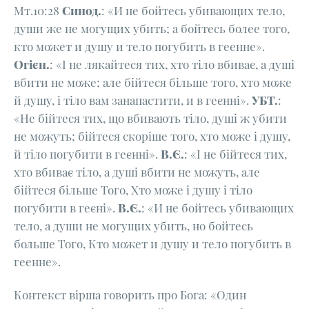
Мт.10:28
Синод.
: «И не бойтесь убивающих тело,
души же не могущих убить; а бойтесь более того,
кто может и душу и тело погубить в геенне».
Огієн.
: «І не лякайтеся тих, хто тіло вбиває, а душі
вбити не може; але бійтеся більше того, хто може
й душу, і тіло вам занапастити, и в геєнні».
УБТ.
:
«Не бійтеся тих, що вбивають тіло, душі ж убити
не можуть; бійтеся скоріше того, хто може і душу,
й тіло погубити в геєнні».
В.Є
.
: «I не бійтеся тих,
хто вбиває тіло, а душі вбити не можуть, але
бійтеся більше Того, Хто може і душу і тіло
погубити в геєні».
В.Є
.
: «И не бойтесь убивающих
тело, а души не могущих убить, но бойтесь
больше Того, Кто может и душу и тело погубить в
геенне».
Контекст вірша говорить про Бога: «Один