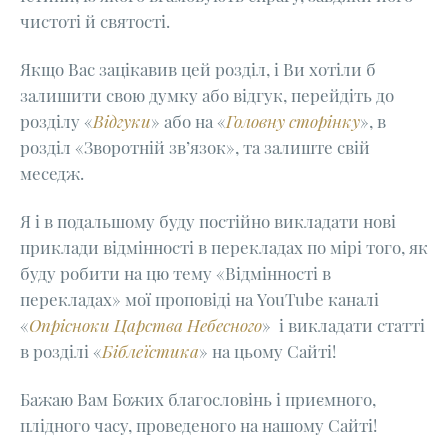
чистоті й святості.
Якщо Вас зацікавив цей розділ, і Ви хотіли б
залишити свою думку або відгук, перейдіть до
розділу «
Відгуки
» або на «
Головну сторінку
», в
розділ «Зворотній зв’язок», та залиште свій
меседж.
Я і в подальшому буду постійно викладати нові
приклади відмінності в перекладах по мірі того, як
буду робити на цю тему «Відмінності в
перекладах» мої проповіді на YouTube каналі
«
Опрісноки Царства Небесного
» і викладати статті
в розділі «
Біблеїстика
» на цьому Сайті!
Бажаю Вам Божих благословінь і приємного,
плідного часу, проведеного на нашому Сайті!