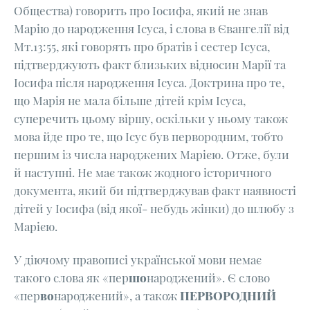
Общества) говорить про Іосифа, який не знав
Марію до народження Ісуса, і слова в Євангелії від
Мт.13:55, які говорять про братів і сестер Ісуса,
підтверджують факт близьких відносин Марії та
Іосифа після народження Ісуса. Доктрина про те,
що Марія не мала більше дітей крім Ісуса,
суперечить цьому віршу, оскільки у ньому також
мова йде про те, що Ісус був первородним, тобто
першим із числа народжених Марією. Отже, були
й наступні. Не має також жодного історичного
документа, який би підтверджував факт наявності
дітей у Іосифа (від якої- небудь жінки) до шлюбу з
Марією.
У діючому правописі української мови немає
такого слова як «пер
шо
народжений». Є слово
«пер
во
народжений», а також
ПЕРВОРОДНИЙ