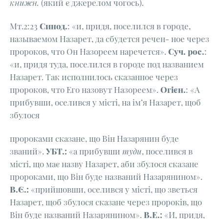
книжн.
(який є джерелом чогось).
Мт.2:23
Синод.
: «и, придя, поселился в городе,
называемом Назарет, да сбудется речен- ное через
пророков, что Он Назореем наречется».
Суч. рос.
:
«и, придя туда, поселился в городе под названием
Назарет. Так исполнилось сказанное через
пророков, что Его назовут Назореем».
Огієн.
: «А
прибувши, оселився у місті, на ім’я Назарет, щоб
збулося
пророками сказане, що Він Назарянин буде
званий».
УБТ.:
«а прибувши
туди
, поселився в
місті, що має назву Назарет, аби збулося сказане
пророками, що Він буде названий Назарянином».
В.Є.:
«прийшовши, оселився у місті, що зветься
Назарет, щоб збулося сказане через пророків, що
Він буде названий Назарянином».
В.Е.:
«И, придя,