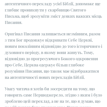
автентичного перекладу усієї Біблії, допоможе ще
глибше проникнути у скарбницю Святого
Письма, щоб зрозуміти зміст деяких важких місць
Писання.
Оригінал Писання залишається незмінним, разом
з тим Бог продовжує відкривати Себе Церкві,
новим поколінням відповідно до того історичного і
духовного періоду, в якому вони живуть. Тому,
відповідно до прогресуючого Божого одкровення
про Себе, Церква одержує більш глибоке
розуміння Писання, що також має відображатися
на автентичності нових перекладів Біблії.
Увагу читача я хотів би зосередити на тому, що
говорить саме Першоджерело, згідно з яким і було
зроблено цей переклад, а не на те, що я думаю, що