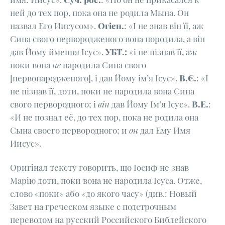
ней до тех пор, пока она не родила Мына. Он
назвал Его Иисусом».
Огієн.
: «І не знав він її, аж
Сина свого первородженого вона породила, а він
дав Йому ймення Ісус».
УБТ.:
«і не пізнав її, аж
поки вона
не
народила Сина свого
[первонародженого], і дав Йому ім’я Ісус».
В.Є.
: «I
не пізнав її, доти, поки не народила вона Сина
свого первородного; і
він
дав Йому Ім’я Ісус».
В.Е.
:
«И не познал её, до тех пор, пока не родила она
Сына своего первородного; и
он
дал Ему Имя
Иисус».
Оригінал тексту говорить, що Іосиф не знав
Марію доти, поки вона не народила Ісуса. Отже,
слово «поки» або «до якого часу» (див.: Новый
Завет на греческом языке с подстрочным
переводом на русский Российского Библейского