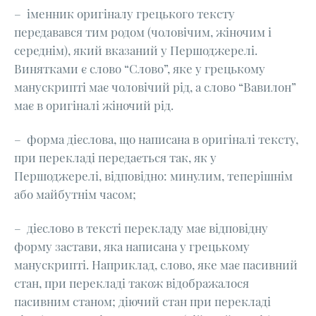
– іменник оригіналу грецького тексту
передавався тим родом (чоловічим, жіночим і
середнім), який вказаний у Першоджерелі.
Винятками є слово “Слово”, яке у грецькому
манускрипті має чоловічий рід, а слово “Вавилон”
має в оригіналі жіночий рід.
– форма дієслова, що написана в оригіналі тексту,
при перекладі передається так, як у
Першоджерелі, відповідно: минулим, теперішнім
або майбутнім часом;
– дієслово в тексті перекладу має відповідну
форму застави, яка написана у грецькому
манускрипті. Наприклад, слово, яке має пасивний
стан, при перекладі також відображалося
пасивним станом; діючий стан при перекладі