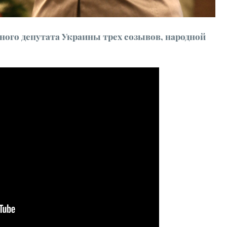
ого депутата Украины трех созывов, народной
ОНТРАСТНОСТЬ
ЫЙ ШРИФТ